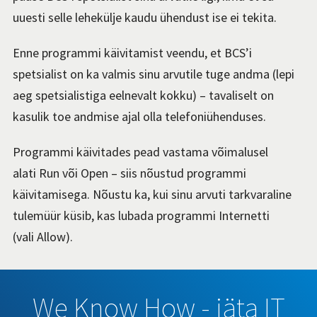
uuesti selle lehekülje kaudu ühendust ise ei tekita.
Enne programmi käivitamist veendu, et BCS’i
spetsialist on ka valmis sinu arvutile tuge andma (lepi
aeg spetsialistiga eelnevalt kokku) – tavaliselt on
kasulik toe andmise ajal olla telefoniühenduses.
Programmi käivitades pead vastama võimalusel
alati Run või Open – siis nõustud programmi
käivitamisega. Nõustu ka, kui sinu arvuti tarkvaraline
tulemüür küsib, kas lubada programmi Internetti
(vali Allow).
We Know How - jäta IT