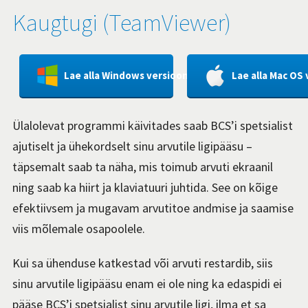
Kaugtugi (TeamViewer)
Lae alla Windows versioon
Lae alla Mac OS 
Ülalolevat programmi käivitades saab BCS’i spetsialist
ajutiselt ja ühekordselt sinu arvutile ligipääsu –
täpsemalt saab ta näha, mis toimub arvuti ekraanil
ning saab ka hiirt ja klaviatuuri juhtida. See on kõige
efektiivsem ja mugavam arvutitoe andmise ja saamise
viis mõlemale osapoolele.
Kui sa ühenduse katkestad või arvuti restardib, siis
sinu arvutile ligipääsu enam ei ole ning ka edaspidi ei
pääse BCS’i spetsialist sinu arvutile ligi, ilma et sa