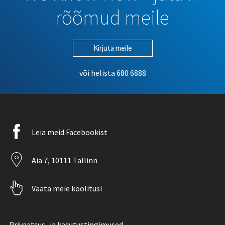
rõõmud meile
Kirjuta meile
või helista
680 6888
Facebook
Leia meid Facebookist
icon
Location
Aia 7, 10111 Tallinn
icon
Pointer
Vaata meie koolitusi
icon
Privaatsus- ja kasutustingimused