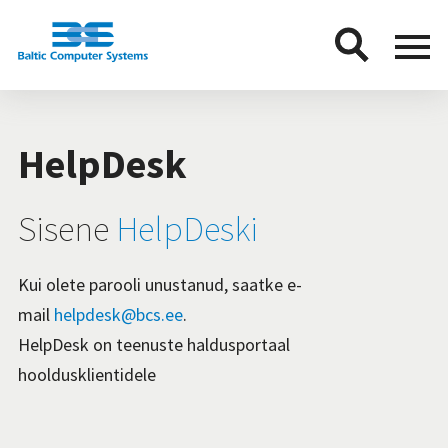
BCS
Menu
button
HelpDesk
Sisene
HelpDeski
Kui olete parooli unustanud, saatke e-
mail
helpdesk@bcs.ee
.
HelpDesk on teenuste haldusportaal
hooldusklientidele