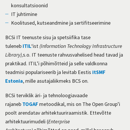
konsultatsioonid
IT juhtimine
Koolitused, kutseandmine ja sertifitseerimine
BCSi IT teenuste sisu ja spetsiifika tase
tuleneb
ITIL
‘ist
(Information Technology Infrastructure
Library),
s.o. IT teenuste rahvusvahelised head tavad ja
praktikad. ITIL’i põhimõtteid ja selle valdkonna
teadmisi populariseerib ja levitab Eestis
itSMF
Estonia
, mille asutajaliikmeks BCS on.
BCSi terviklik äri- ja tehnoloogiavaade
rajaneb
TOGAF
metoodikal, mis on The Open Group’i
poolt arendatav arhitektuuriraamistik. Ettevõtte
arhitektuurimudeli (
Enterprise