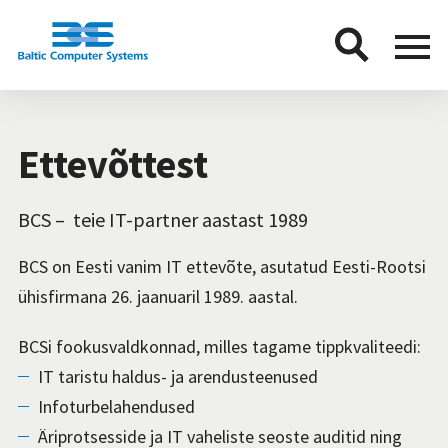
BCS
Menu
button
Ettevõttest
BCS – teie IT-partner aastast 1989
BCS on Eesti vanim IT ettevõte, asutatud Eesti-Rootsi
ühisfirmana 26. jaanuaril 1989. aastal.
BCSi fookusvaldkonnad, milles tagame tippkvaliteedi:
IT taristu haldus- ja arendusteenused
Infoturbelahendused
Äriprotsesside ja IT vaheliste seoste auditid ning