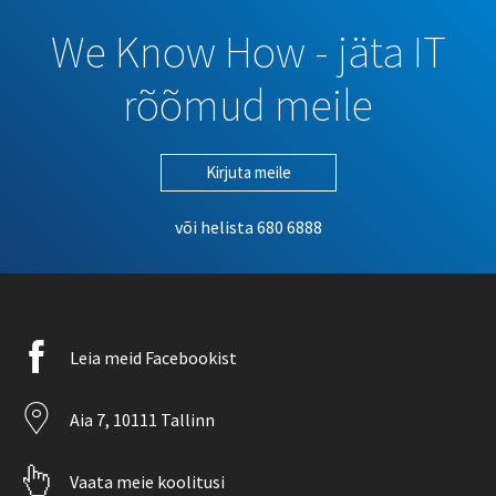
We Know How - jäta IT
rõõmud meile
Kirjuta meile
või helista
680 6888
Facebook
Leia meid Facebookist
icon
Location
Aia 7, 10111 Tallinn
icon
Pointer
Vaata meie koolitusi