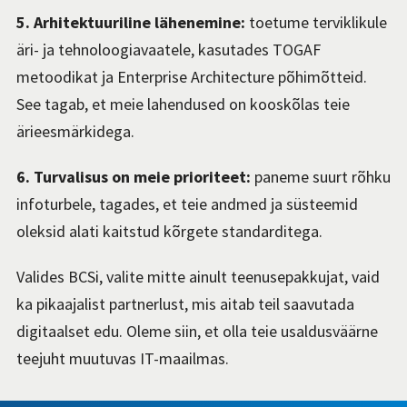
5. Arhitektuuriline lähenemine:
toetume terviklikule
äri- ja tehnoloogiavaatele, kasutades TOGAF
metoodikat ja Enterprise Architecture põhimõtteid.
See tagab, et meie lahendused on kooskõlas teie
ärieesmärkidega.
6. Turvalisus on meie prioriteet:
paneme suurt rõhku
infoturbele, tagades, et teie andmed ja süsteemid
oleksid alati kaitstud kõrgete standarditega.
Valides BCSi, valite mitte ainult teenusepakkujat, vaid
ka pikaajalist partnerlust, mis aitab teil saavutada
digitaalset edu. Oleme siin, et olla teie usaldusväärne
teejuht muutuvas IT-maailmas.