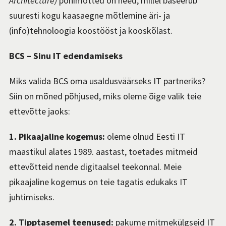
Architecture)
põhimõtted on need, millel baseerub
suuresti kogu kaasaegne mõtlemine äri- ja
(info)tehnoloogia koostööst ja kooskõlast.
BCS – Sinu IT edendamiseks
Miks valida BCS oma usaldusväärseks IT partneriks?
Siin on mõned põhjused, miks oleme õige valik teie
ettevõtte jaoks:
1. Pikaajaline kogemus:
oleme olnud Eesti IT
maastikul alates 1989. aastast, toetades mitmeid
ettevõtteid nende digitaalsel teekonnal. Meie
pikaajaline kogemus on teie tagatis edukaks IT
juhtimiseks.
2. Tipptasemel teenused:
pakume mitmekülgseid IT