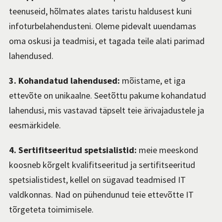
teenuseid, hõlmates alates taristu haldusest kuni
infoturbelahendusteni. Oleme pidevalt uuendamas
oma oskusi ja teadmisi, et tagada teile alati parimad
lahendused.
3. Kohandatud lahendused:
mõistame, et iga
ettevõte on unikaalne. Seetõttu pakume kohandatud
lahendusi, mis vastavad täpselt teie ärivajadustele ja
eesmärkidele.
4. Sertifitseeritud spetsialistid:
meie meeskond
koosneb kõrgelt kvalifitseeritud ja sertifitseeritud
spetsialistidest, kellel on sügavad teadmised IT
valdkonnas. Nad on pühendunud teie ettevõtte IT
tõrgeteta toimimisele.