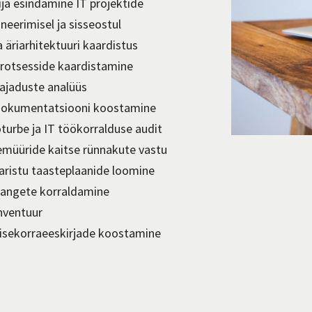
lija esindamine IT projektide
neerimisel ja sisseostul
a äriarhitektuuri kaardistus
protsesside kaardistamine
vajaduste analüüs
dokumentatsiooni koostamine
oturbe ja IT töökorralduse audit
emüüride kaitse rünnakute vastu
taristu taasteplaanide loomine
hangete korraldamine
inventuur
sisekorraeeskirjade koostamine