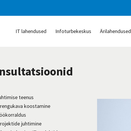
IT lahendused
Infoturbekeskus
Ärilahendused
nsultatsioonid
juhtimise teenus
arengukava koostamine
töökorraldus
projektide juhtimine