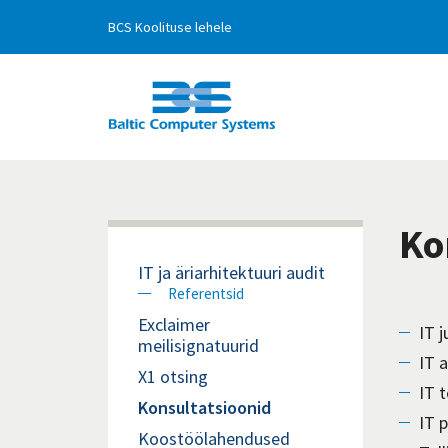
BCS Koolituse lehele
BCSgulp
Ko
IT ja äriarhitektuuri audit
Referentsid
Exclaimer
IT 
meilisignatuurid
IT 
X1 otsing
IT 
Konsultatsioonid
IT 
Koostöölahendused