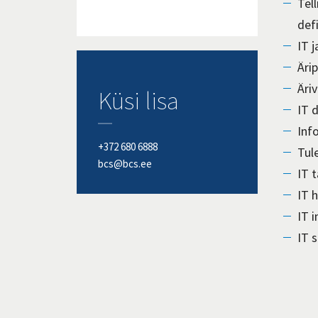
Tel
defi
IT j
Äri
Äri
Küsi lisa
IT 
Inf
+372 680 6888
Tul
bcs@bcs.ee
IT 
IT 
IT 
IT 