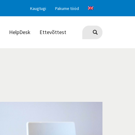
Kaugtugi
Pakume tööd
HelpDesk
Ettevõttest