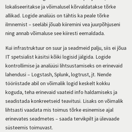
lokaliseeritakse ja võimalusel kõrvaldatakse tõrke
allikad. Logide analüüs on tähtis ka peale tõrke
ilmnemist – seeläbi jõuab kiiremini vea juurpõhjuseni
ning annab võimaluse see kiiresti eemaldada.
Kui infrastruktuur on suur ja seadmeid palju, siis ei jõua
IT spetsialist käsitsi kõiki logisid jälgida. Logide
kontrollimise ja analüüsi lihtsustamiseks on erinevaid
lahendusi – Logstash, Splunk, logtrust, jt. Nende
tööriistade abil on võimalik logid keskelt kokku
koguda, teha erinevaid vaateid info haldamiseks ja
seadistada konkreetseid teavitusi. Lisaks on võimalik
lihtsasti vaadata mis toimus tõrke esinemise ajal
erinevates seadmetes – saada tervikpilt ja ülevaade
süsteemis toimuvast.