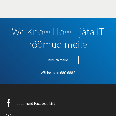
We Know How - jäta IT
rõõmud meile
Kirjuta meile
või helista
680 6888
Facebook
Leia meid Facebookist
icon