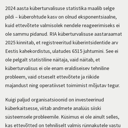
2024 aasta küberturvalisuse statistika maalib selge
pildi – küberohtude kasv on olnud eksponentsiaalne,
kuid ettevõtete valmisolek nendele reageerimiseks ei
ole sammu pidanud. RIA küberturvalisuse aastaraamat
2025 kinnitab, et registreeritud küberintsidentide arv
Eestis kahekordistus, ulatudes 6515 juhtumini. See ei
ole pelgalt statistiline näitaja, vaid näitab, et
küberturvalisus ei ole enam eraldiseisev tehniline
probleem, vaid otseselt ettevõtete ja riikide
majandust ning operatiivset toimimist mõjutav tegur.
Kuigi paljud organisatsioonid on investeerinud
küberkaitsesse, viitab andmete analüüs siiski
süsteemsele probleemile. Küsimus ei ole ainult selles,
kas ettevõtted on tehniliselt valmis rünnakutele vastu