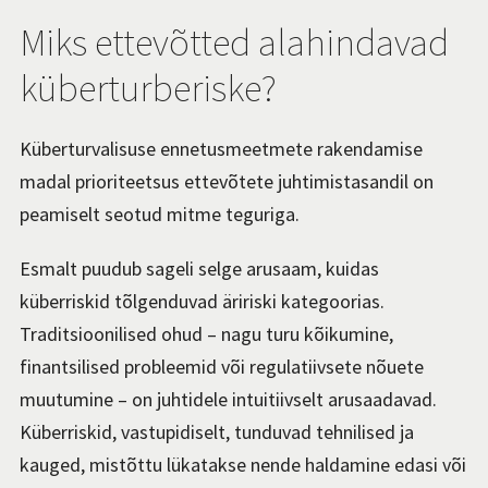
Miks ettevõtted alahindavad
küberturberiske?
Küberturvalisuse ennetusmeetmete rakendamise
madal prioriteetsus ettevõtete juhtimistasandil on
peamiselt seotud mitme teguriga.
Esmalt puudub sageli selge arusaam, kuidas
küberriskid tõlgenduvad äririski kategoorias.
Traditsioonilised ohud – nagu turu kõikumine,
finantsilised probleemid või regulatiivsete nõuete
muutumine – on juhtidele intuitiivselt arusaadavad.
Küberriskid, vastupidiselt, tunduvad tehnilised ja
kauged, mistõttu lükatakse nende haldamine edasi või