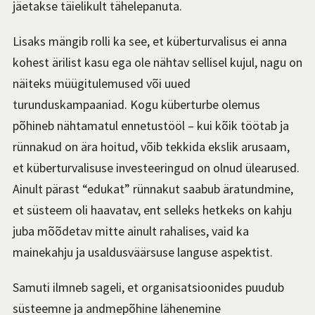
jäetakse täielikult tähelepanuta.
Lisaks mängib rolli ka see, et küberturvalisus ei anna
kohest ärilist kasu ega ole nähtav sellisel kujul, nagu on
näiteks müügitulemused või uued
turunduskampaaniad. Kogu küberturbe olemus
põhineb nähtamatul ennetustööl – kui kõik töötab ja
rünnakud on ära hoitud, võib tekkida ekslik arusaam,
et küberturvalisuse investeeringud on olnud ülearused.
Ainult pärast “edukat” rünnakut saabub äratundmine,
et süsteem oli haavatav, ent selleks hetkeks on kahju
juba mõõdetav mitte ainult rahalises, vaid ka
mainekahju ja usaldusväärsuse languse aspektist.
Samuti ilmneb sageli, et organisatsioonides puudub
süsteemne ja andmepõhine lähenemine