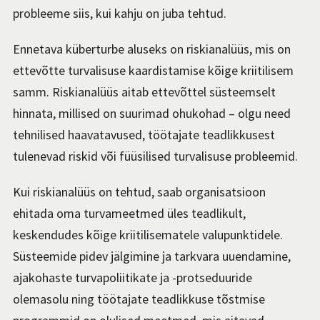
probleeme siis, kui kahju on juba tehtud.
Ennetava küberturbe aluseks on riskianalüüs, mis on
ettevõtte turvalisuse kaardistamise kõige kriitilisem
samm. Riskianalüüs aitab ettevõttel süsteemselt
hinnata, millised on suurimad ohukohad – olgu need
tehnilised haavatavused, töötajate teadlikkusest
tulenevad riskid või füüsilised turvalisuse probleemid.
Kui riskianalüüs on tehtud, saab organisatsioon
ehitada oma turvameetmed üles teadlikult,
keskendudes kõige kriitilisematele valupunktidele.
Süsteemide pidev jälgimine ja tarkvara uuendamine,
ajakohaste turvapoliitikate ja -protseduuride
olemasolu ning töötajate teadlikkuse tõstmise