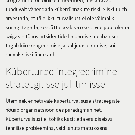
programmid on olulised meetmed, mis aitavad
tunduvalt vähendada küberrünnakute riski. Siiski tuleb
arvestada, et täielikku turvalisust ei ole võimalik
kunagi tagada, seetõttu peab ka reaktiivne pool olema
paigas – tõhus intsidentide haldamise mehhanism
tagab kiire reageerimise ja kahjude piiramise, kui
rünnak siiski õnnestub.
Küberturbe integreerimine
strateegilisse juhtimisse
Üleminek ennetavale küberturvalisuse strateegiale
nõuab organisatsioonides paradigmanihet.
Küberturvalisust ei tohiks käsitleda eraldiseisva
tehnilise probleemina, vaid lahutamatu osana