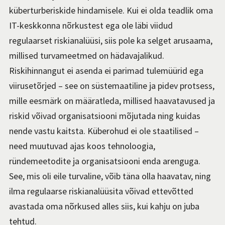
küberturberiskide hindamisele. Kui ei olda teadlik oma
IT-keskkonna nõrkustest ega ole läbi viidud
regulaarset riskianalüüsi, siis pole ka selget arusaama,
millised turvameetmed on hädavajalikud.
Riskihinnangut ei asenda ei parimad tulemüürid ega
viirusetõrjed – see on süstemaatiline ja pidev protsess,
mille eesmärk on määratleda, millised haavatavused ja
riskid võivad organisatsiooni mõjutada ning kuidas
nende vastu kaitsta. Küberohud ei ole staatilised –
need muutuvad ajas koos tehnoloogia,
ründemeetodite ja organisatsiooni enda arenguga.
See, mis oli eile turvaline, võib täna olla haavatav, ning
ilma regulaarse riskianalüüsita võivad ettevõtted
avastada oma nõrkused alles siis, kui kahju on juba
tehtud.