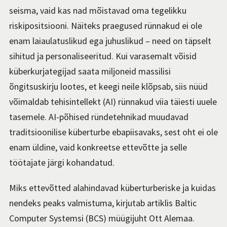
seisma, vaid kas nad mõistavad oma tegelikku
riskipositsiooni. Näiteks praegused rünnakud ei ole
enam laiaulatuslikud ega juhuslikud – need on täpselt
sihitud ja personaliseeritud. Kui varasemalt võisid
küberkurjategijad saata miljoneid massilisi
õngitsuskirju lootes, et keegi neile klõpsab, siis nüüd
võimaldab tehisintellekt (AI) rünnakud viia täiesti uuele
tasemele. AI-põhised ründetehnikad muudavad
traditsioonilise küberturbe ebapiisavaks, sest oht ei ole
enam üldine, vaid konkreetse ettevõtte ja selle
töötajate järgi kohandatud.
Miks ettevõtted alahindavad küberturberiske ja kuidas
nendeks peaks valmistuma, kirjutab artiklis Baltic
Computer Systemsi (BCS) müügijuht Ott Alemaa.