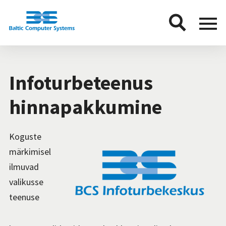
BCS
Menu
button
Infoturbeteenus
hinnapakkumine
Koguste
märkimisel
ilmuvad
valikusse
teenuse